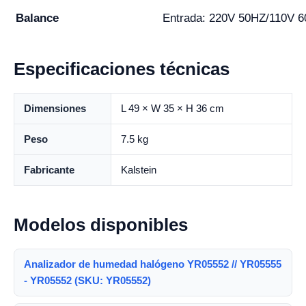
Balance
Entrada: 220V 50HZ/110V 6
Especificaciones técnicas
Dimensiones
L 49 × W 35 × H 36 cm
Peso
7.5 kg
Fabricante
Kalstein
Modelos disponibles
Analizador de humedad halógeno YR05552 // YR05555
- YR05552 (SKU: YR05552)