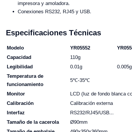
impresora y amoladora.
Conexiones RS232, RJ45 y USB.
Especificaciones Técnicas
Modelo
YR05552
YR055
Capacidad
110g
Legibilidad
0.01g
0.005g
Temperatura de
5℃-35℃
funcionamiento
Monitor
LCD (luz de fondo blanca co
Calibración
Calibración externa
Interfaz
RS232/RJ45/USB...
Tamaño de la cacerola
Ø90mm
Tamaño de embalaje
490x350x360mm