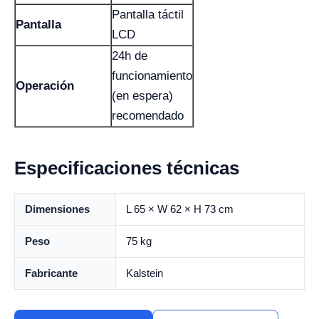
Pantalla táctil
Pantalla
LCD
24h de
funcionamiento
Operación
(en espera)
recomendado
Especificaciones técnicas
Dimensiones
L 65 × W 62 × H 73 cm
Peso
75 kg
Fabricante
Kalstein