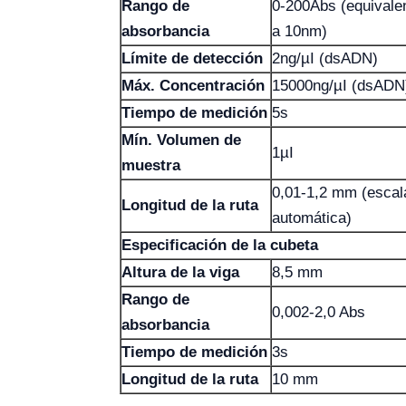
Rango de
0-200Abs (equivale
absorbancia
a 10nm)
Límite de detección
2ng/µI (dsADN)
Máx. Concentración
15000ng/µI (dsADN
Tiempo de medición
5s
Mín. Volumen de
1µI
muestra
0,01-1,2 mm (escal
Longitud de la ruta
automática)
Especificación de la cubeta
Altura de la viga
8,5 mm
Rango de
0,002-2,0 Abs
absorbancia
Tiempo de medición
3s
Longitud de la ruta
10 mm