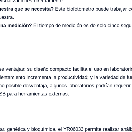
 visualizaciones directamente.
estra que se necesita?
Este biofotómetro puede trabajar c
uestra.
una medición?
El tiempo de medición es de solo cinco segun
s ventajas: su diseño compacto facilita el uso en laborator
alentamiento incrementa la productividad; y la variedad de f
mo posible desventaja, algunos laboratorios podrían requeri
SB para herramientas externas.
lar, genética y bioquímica, el YR06033 permite realizar anál