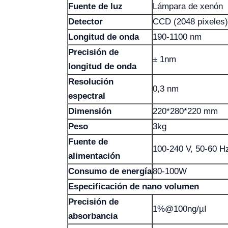
Fuente de luz
Lámpara de xenón
Detector
CCD (2048 píxeles)
Longitud de onda
190-1100 nm
Precisión de
± 1nm
longitud de onda
Resolución
0,3 nm
espectral
Dimensión
220*280*220 mm
Peso
3kg
Fuente de
100-240 V, 50-60 H
alimentación
Consumo de energía
80-100W
Especificación de nano volumen
Precisión de
1%@100ng/µI
absorbancia