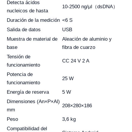
Detecta ácidos
10-2500 ng/μl（dsDNA）
nucleicos de hasta
Duración de la medición
<6 S
Salida de datos
USB
Muestra de material de
Aleación de aluminio y
base
fibra de cuarzo
Tensión de
CC 24 V 2 A
funcionamiento
Potencia de
25 W
funcionamiento
Energía de reserva
5 W
Dimensiones (An×P×Al)
208×280×186
mm
Peso
3,6 kg
Compatibilidad del