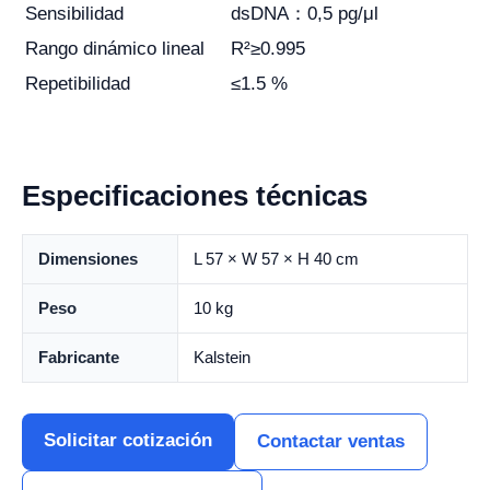
Sensibilidad
dsDNA：0,5 pg/μl
Rango dinámico lineal
R²≥0.995
Repetibilidad
≤1.5 %
Especificaciones técnicas
Dimensiones
L 57 × W 57 × H 40 cm
Peso
10 kg
Fabricante
Kalstein
Solicitar cotización
Contactar ventas