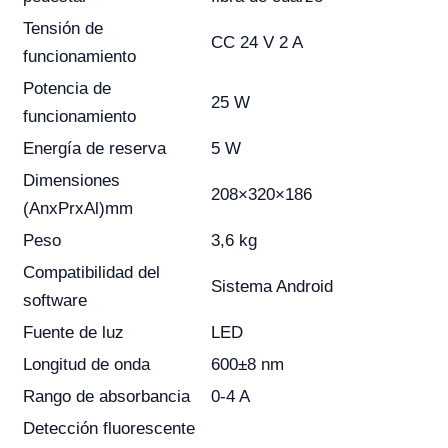
Tensión de
CC 24 V 2 A
funcionamiento
Potencia de
25 W
funcionamiento
Energía de reserva
5 W
Dimensiones
208×320×186
(AnxPrxAl)mm
Peso
3,6 kg
Compatibilidad del
Sistema Android
software
Fuente de luz
LED
Longitud de onda
600±8 nm
Rango de absorbancia
0-4 A
Detección fluorescente