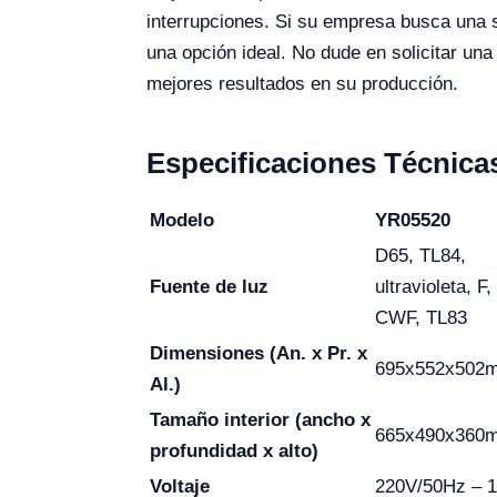
interrupciones. Si su empresa busca una so
una opción ideal. No dude en solicitar un
mejores resultados en su producción.
Especificaciones Técnica
Modelo
YR05520
D65, TL84,
Fuente de luz
ultravioleta, F,
CWF, TL83
Dimensiones (An. x Pr. x
695x552x502
Al.)
Tamaño interior (ancho x
665x490x360
profundidad x alto)
Voltaje
220V/50Hz – 