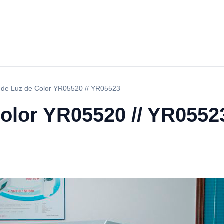
 de Luz de Color YR05520 // YR05523
Color YR05520 // YR0552