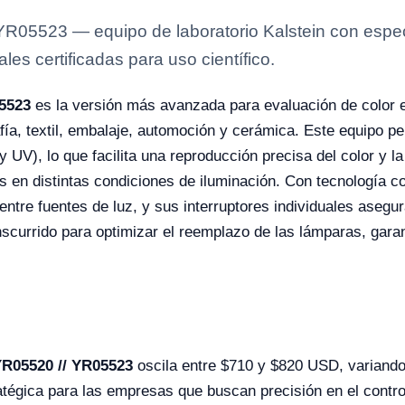
R05523 — equipo de laboratorio Kalstein con especif
es certificadas para uso científico.
05523
es la versión más avanzada para evaluación de color e
afía, textil, embalaje, automoción y cerámica. Este equipo 
 UV), lo que facilita una reproducción precisa del color y
s en distintas condiciones de iluminación. Con tecnología c
ntre fuentes de luz, y sus interruptores individuales asegur
scurrido para optimizar el reemplazo de las lámparas, garan
YR05520 // YR05523
oscila entre $710 y $820 USD, variando
ratégica para las empresas que buscan precisión en el contr