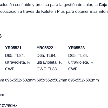
lución confiable y precisa para la gestión de color, la
Caja
a cotización a través de Kalstein Plus para obtener más info
s
YR05521
YR05522
YR05523
D65, TL84,
D65, TL84,
D65, TL84,
ultravioleta, F,
ultravioleta, F,
ultravioleta, F,
CWF
CWF, TL83
CWF
mm
695x552x502mm
695x552x502mm
695x552x502mm
mm
110V/60Hz