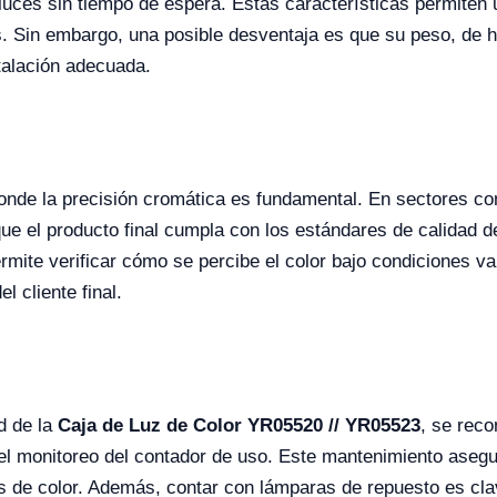
luces sin tiempo de espera. Estas características permiten 
s. Sin embargo, una posible desventaja es que su peso, de 
stalación adecuada.
donde la precisión cromática es fundamental. En sectores como
que el producto final cumpla con los estándares de calidad
permite verificar cómo se percibe el color bajo condiciones v
l cliente final.
d de la
Caja de Luz de Color YR05520 // YR05523
, se reco
 el monitoreo del contador de uso. Este mantenimiento asegu
s de color. Además, contar con lámparas de repuesto es cla