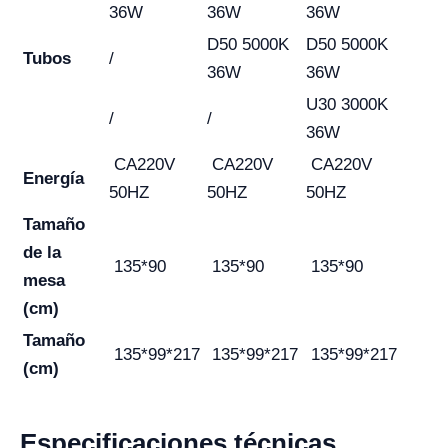
36W
36W
36W
D50 5000K
D50 5000K
Tubos
/
36W
36W
U30 3000K
/
/
36W
CA220V
CA220V
CA220V
Energía
50HZ
50HZ
50HZ
Tamaño
de la
135*90
135*90
135*90
mesa
(cm)
Tamaño
135*99*217
135*99*217
135*99*217
(cm)
Especificaciones técnicas