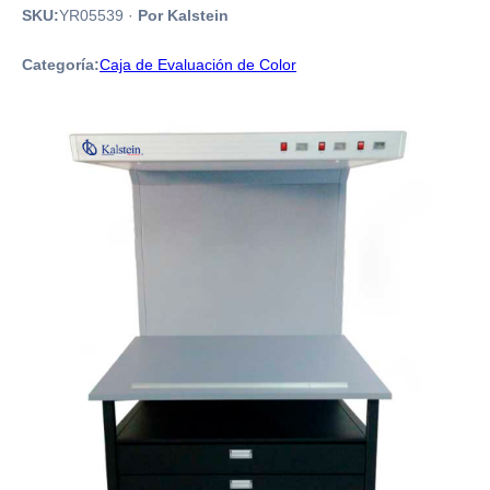
SKU:
YR05539
·
Por Kalstein
Categoría:
Caja de Evaluación de Color