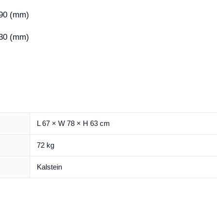
490 (mm)
630 (mm)
L 67 × W 78 × H 63 cm
72 kg
Kalstein