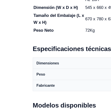
Dimensión (W x D x H)
545 x 660 x 
Tamaño del Embalaje (L x
670 x 780 x 
W x H)
Peso Neto
72Kg
Especificaciones técnicas
Dimensiones
Peso
Fabricante
Modelos disponibles