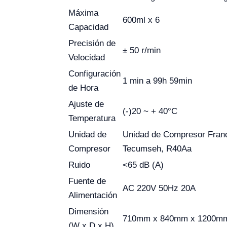
Máxima
600ml x 6
Capacidad
Precisión de
± 50 r/min
Velocidad
Configuración
1 min a 99h 59min
de Hora
Ajuste de
(-)20 ~ + 40°C
Temperatura
Unidad de
Unidad de Compresor Fran
Compresor
Tecumseh, R40Aa
Ruido
<65 dB (A)
Fuente de
AC 220V 50Hz 20A
Alimentación
Dimensión
710mm x 840mm x 1200m
(W x D x H)