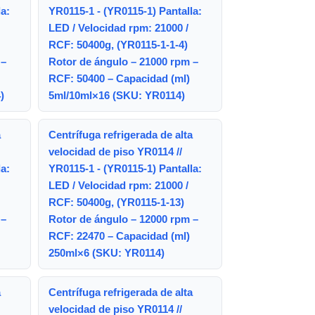
a:
YR0115-1 - (YR0115-1) Pantalla:
LED / Velocidad rpm: 21000 /
RCF: 50400g, (YR0115-1-1-4)
 –
Rotor de ángulo – 21000 rpm –
RCF: 50400 – Capacidad (ml)
)
5ml/10ml×16 (SKU: YR0114)
a
Centrífuga refrigerada de alta
velocidad de piso YR0114 //
a:
YR0115-1 - (YR0115-1) Pantalla:
LED / Velocidad rpm: 21000 /
RCF: 50400g, (YR0115-1-13)
 –
Rotor de ángulo – 12000 rpm –
RCF: 22470 – Capacidad (ml)
250ml×6 (SKU: YR0114)
a
Centrífuga refrigerada de alta
velocidad de piso YR0114 //