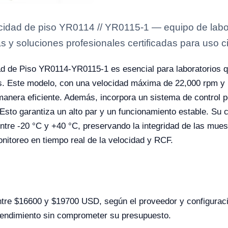
locidad de piso YR0114 // YR0115-1 — equipo de labo
s y soluciones profesionales certificadas para uso ci
dad de Piso YR0114-YR0115-1 es esencial para laboratorios 
es. Este modelo, con una velocidad máxima de 22,000 rpm y
anera eficiente. Además, incorpora un sistema de control p
 Esto garantiza un alto par y un funcionamiento estable. S
entre -20 °C y +40 °C, preservando la integridad de las mues
monitoreo en tiempo real de la velocidad y RCF.
ntre $16600 y $19700 USD, según el proveedor y configuraci
 rendimiento sin comprometer su presupuesto.