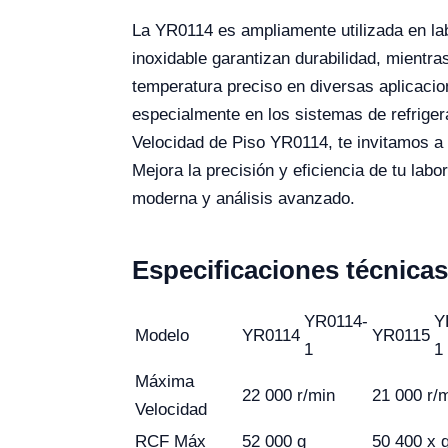
La YR0114 es ampliamente utilizada en lab
inoxidable garantizan durabilidad, mient
temperatura preciso en diversas aplicaci
especialmente en los sistemas de refriger
Velocidad de Piso YR0114, te invitamos a 
Mejora la precisión y eficiencia de tu lab
moderna y análisis avanzado.
Especificaciones técnicas
YR0114-
Y
Modelo
YR0114
YR0115
1
1
Máxima
22 000 r/min
21 000 r/
Velocidad
RCF Máx
52 000 g
50 400 x 