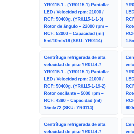
YR0115-1 - (YR0115-1) Pantalla:
YR01
LED / Velocidad rpm: 21000 /
LED 
RCF: 50400g, (YR0115-1-1-3)
RCF
Rotor de ángulo – 22000 rpm –
Rot
RCF: 52000 – Capacidad (ml)
RCF
5ml/10ml×16 (SKU: YR0114)
1.5
Centrífuga refrigerada de alta
Cent
velocidad de piso YR0114 //
velo
YR0115-1 - (YR0115-1) Pantalla:
YR01
LED / Velocidad rpm: 21000 /
LED 
RCF: 50400g, (YR0115-1-19-2)
RCF
Rotor oscilante – 5000 rpm –
Rot
RCF: 4390 – Capacidad (ml)
RCF
15ml×72 (SKU: YR0114)
600
Centrífuga refrigerada de alta
Cent
velocidad de piso YR0114 //
velo