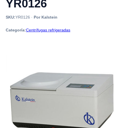
YR0126
SKU:
YR0126
·
Por Kalstein
Categoría:
Centrífugas refrigeradas