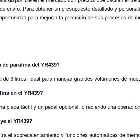
está disponible en el mercado con precios que oscilan entr
 de envío. Para obtener un presupuesto detallado y persona
oportunidad para mejorar la precisión de sus procesos de inc
a de parafina del YR439?
d de 3 litros, ideal para manejar grandes volúmenes de mues
fina en el YR439?
na placa táctil y un pedal opcional, ofreciendo una operación
uye el YR439?
tra el sobrecalentamiento y funciones automáticas de memo