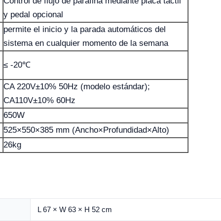
Control de flujo de parafina mediante placa táctil
y pedal opcional
permite el inicio y la parada automáticos del
sistema en cualquier momento de la semana
≤ -20℃
CA 220V±10% 50Hz (modelo estándar);
CA110V±10% 60Hz
650W
525×550×385 mm (Ancho×Profundidad×Alto)
26kg
L 67 × W 63 × H 52 cm