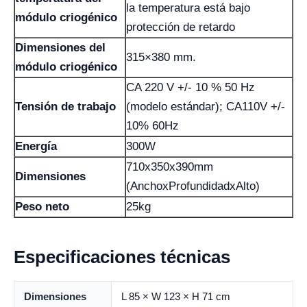
la temperatura está bajo
módulo criogénico
protección de retardo
Dimensiones del
315×380 mm.
módulo criogénico
CA 220 V +/- 10 % 50 Hz
Tensión de trabajo
(modelo estándar); CA110V +/-
10% 60Hz
Energía
300W
710x350x390mm
Dimensiones
(AnchoxProfundidadxAlto)
Peso neto
25kg
Especificaciones técnicas
Dimensiones
L 85 × W 123 × H 71 cm