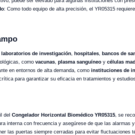
tivo, puede ser elevado para algunas instituciones con pres
do
: Como todo equipo de alta precisión, el YR05315 requiere
Campo
n
laboratorios de investigación
,
hospitales
,
bancos de sa
iológicas, como
vacunas
,
plasma sanguíneo
y
células ma
ante en entornos de alta demanda, como
instituciones de i
ítica para garantizar su eficacia en tratamientos y estudios
il del
Congelador Horizontal Biomédico YR05315
, se rec
tura interna con frecuencia y asegúrese de que las alarmas 
r las puertas siempre cerradas para evitar fluctuaciones té