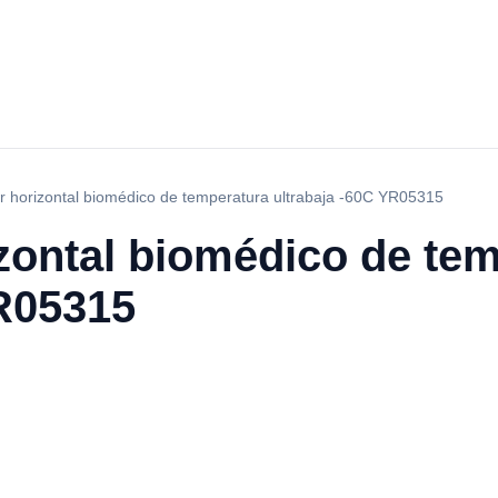
 horizontal biomédico de temperatura ultrabaja -60C YR05315
zontal biomédico de te
YR05315