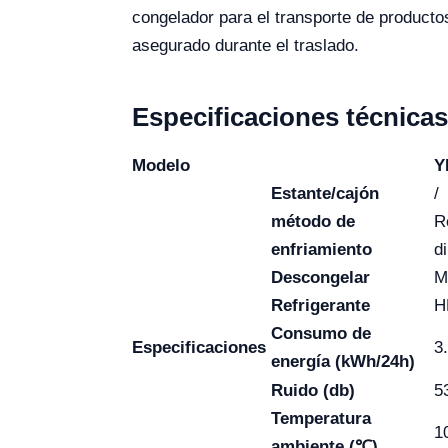
congelador para el transporte de product
asegurado durante el traslado.
Especificaciones técnicas
Modelo
Y
Estante/cajón
/
método de
R
enfriamiento
d
Descongelar
M
Refrigerante
H
Consumo de
Especificaciones
3
energía (kWh/24h)
Ruido (db)
5
Temperatura
1
ambiente (℃)