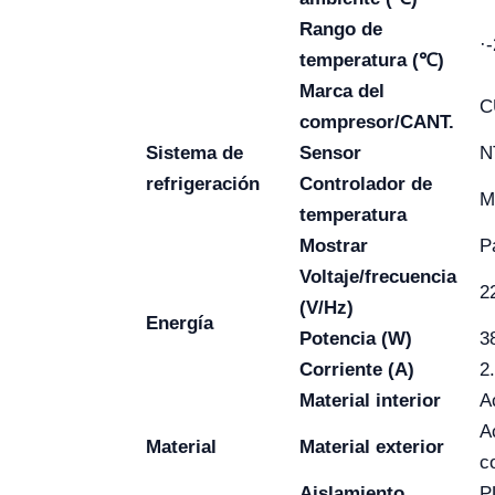
Rango de
·
temperatura (℃)
Marca del
C
compresor/CANT.
Sistema de
Sensor
N
refrigeración
Controlador de
M
temperatura
Mostrar
Pa
Voltaje/frecuencia
2
(V/Hz)
Energía
Potencia (W)
3
Corriente (A)
2
Material interior
A
A
Material
Material exterior
c
Aislamiento
P