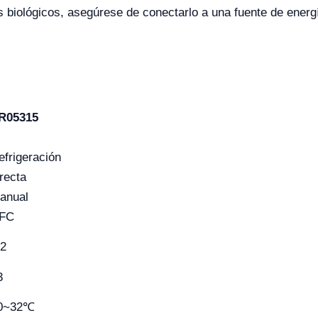
os biológicos, asegúrese de conectarlo a una fuente de ener
R05315
efrigeración
irecta
anual
FC
.2
3
0~32℃