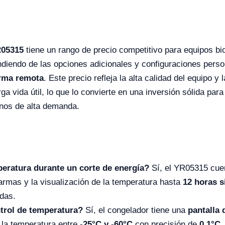
R05315
tiene un rango de precio competitivo para equipos bi
ndiendo de las opciones adicionales y configuraciones pers
arma remota
. Este precio refleja la alta calidad del equipo 
ga vida útil, lo que lo convierte en una inversión sólida par
rnos de alta demanda.
eratura durante un corte de energía?
Sí, el YR05315 cue
armas y la visualización de la temperatura hasta
12 horas s
das.
ntrol de temperatura?
Sí, el congelador tiene una
pantalla 
de la temperatura entre
-25°C y -60°C
con precisión de
0.1°C
,