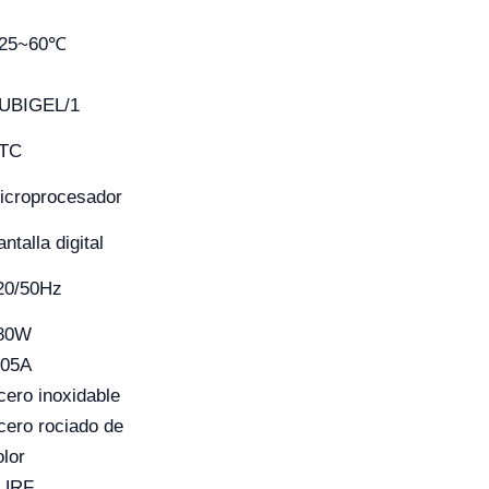
-25~60℃
UBIGEL/1
TC
icroprocesador
ntalla digital
20/50Hz
80W
.05A
cero inoxidable
cero rociado de
olor
URF