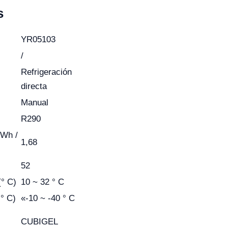
s
YR05103
/
Refrigeración
directa
Manual
R290
kWh /
1,68
52
(° C)
10 ~ 32 ° C
° C)
«-10 ~ -40 ° C
CUBIGEL