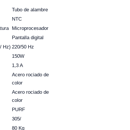
Tubo de alambre
NTC
tura
Microprocesador
Pantalla digital
 / Hz)
220/50 Hz
150W
1,3 A
Acero rociado de
color
Acero rociado de
color
PURF
305/
80 Kg