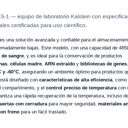
 — equipo de laboratorio Kalstein con especificaci
es certificadas para uso científico.
es una solución avanzada y confiable para el almacenamient
emadamente bajas. Este modelo, con una capacidad de 485L
 de sangre
, y es ideal para la conservación de productos
nas
,
células madre
,
ARN extraído
y
bibliotecas de genes
C y -60°C
, asegurando un ambiente óptimo para productos q
 está diseñado con
características de alta eficiencia
, como
el compartimento, y el
control preciso de temperatura
con 
rantiza una rápida recuperación de la temperatura, incluso 
uertas con cerradura
para mayor seguridad,
materiales an
con freno
para un fácil traslado.