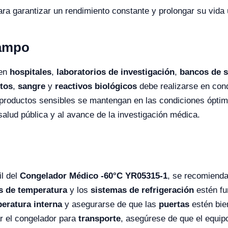
ra garantizar un rendimiento constante y prolongar su vida ú
Campo
 en
hospitales
,
laboratorios de investigación
,
bancos de 
tos
,
sangre
y
reactivos biológicos
debe realizarse en cond
s productos sensibles se mantengan en las condiciones ópti
salud pública y al avance de la investigación médica.
il del
Congelador Médico -60°C YR05315-1
, se recomienda
s de temperatura
y los
sistemas de refrigeración
estén fu
eratura interna
y asegurarse de que las
puertas
estén bien
ar el congelador para
transporte
, asegúrese de que el equi