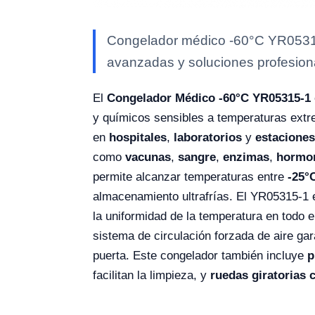
Congelador médico -60°C YR05315-1
avanzadas y soluciones profesional
El
Congelador Médico -60°C YR05315-1
y químicos sensibles a temperaturas extr
en
hospitales
,
laboratorios
y
estaciones
como
vacunas
,
sangre
,
enzimas
,
hormo
permite alcanzar temperaturas entre
-25°
almacenamiento ultrafrías. El YR05315-1
la uniformidad de la temperatura en todo 
sistema de circulación forzada de aire ga
puerta. Este congelador también incluye
p
facilitan la limpieza, y
ruedas giratorias 