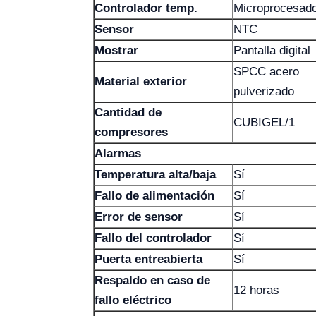
Controlador temp.
Microprocesad
Sensor
NTC
Mostrar
Pantalla digital
SPCC acero
Material exterior
pulverizado
Cantidad de
CUBIGEL/1
compresores
Alarmas
Temperatura alta/baja
Sí
Fallo de alimentación
Sí
Error de sensor
Sí
Fallo del controlador
Sí
Puerta entreabierta
Sí
Respaldo en caso de
12 horas
fallo eléctrico