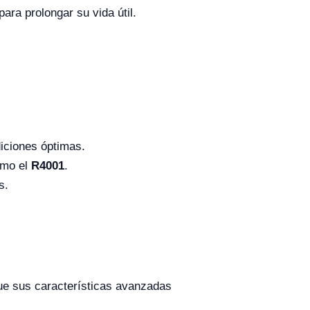
ara prolongar su vida útil.
iciones óptimas.
omo el
R4001
.
s.
.
ue sus características avanzadas