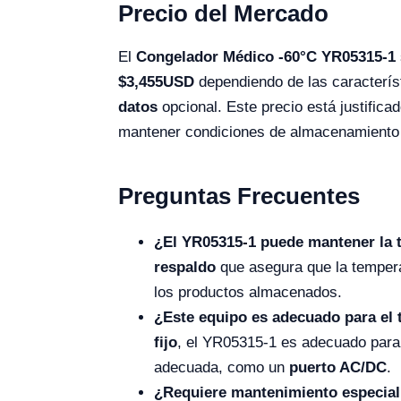
Precio del Mercado
El
Congelador Médico -60°C YR05315-1
$3,455USD
dependiendo de las caracterís
datos
opcional. Este precio está justifica
mantener condiciones de almacenamiento es
Preguntas Frecuentes
¿El YR05315-1 puede mantener la 
respaldo
que asegura que la temper
los productos almacenados.
¿Este equipo es adecuado para el 
fijo
, el YR05315-1 es adecuado para
adecuada, como un
puerto AC/DC
.
¿Requiere mantenimiento especia