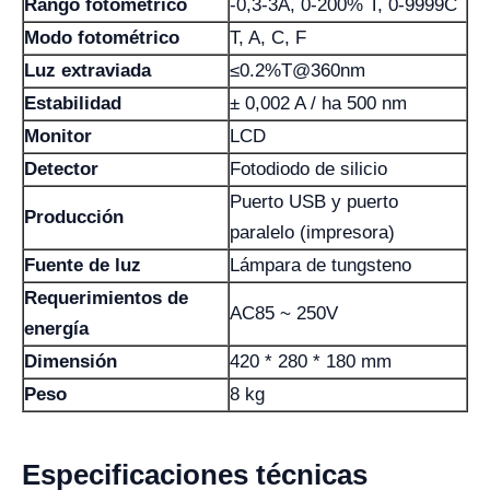
Rango fotométrico
-0,3-3A, 0-200% T, 0-9999C
Modo fotométrico
T, A, C, F
Luz extraviada
≤0.2%T@360nm
Estabilidad
± 0,002 A / ha 500 nm
Monitor
LCD
Detector
Fotodiodo de silicio
Puerto USB y puerto
Producción
paralelo (impresora)
Fuente de luz
Lámpara de tungsteno
Requerimientos de
AC85 ~ 250V
energía
Dimensión
420 * 280 * 180 mm
Peso
8 kg
Especificaciones técnicas