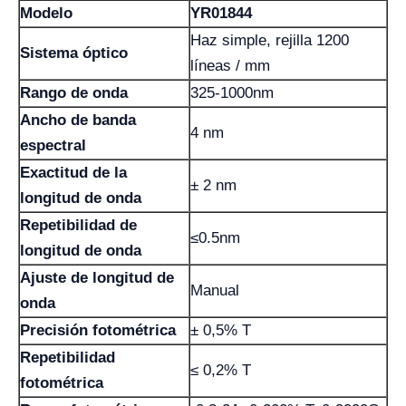
Modelo
YR01844
Haz simple, rejilla 1200
Sistema óptico
líneas / mm
Rango de onda
325-1000nm
Ancho de banda
4 nm
espectral
Exactitud de la
± 2 nm
longitud de onda
Repetibilidad de
≤0.5nm
longitud de onda
Ajuste de longitud de
Manual
onda
Precisión fotométrica
± 0,5% T
Repetibilidad
≤ 0,2% T
fotométrica