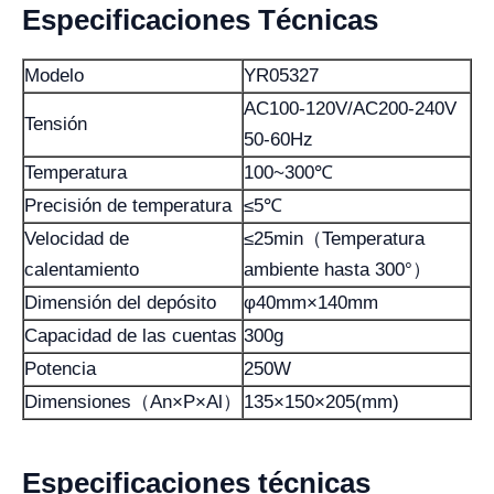
Especificaciones Técnicas
Modelo
YR05327
AC100-120V/AC200-240V
Tensión
50-60Hz
Temperatura
100~300℃
Precisión de temperatura
≤5℃
Velocidad de
≤25min（Temperatura
calentamiento
ambiente hasta 300°）
Dimensión del depósito
φ40mm×140mm
Capacidad de las cuentas
300g
Potencia
250W
Dimensiones（An×P×Al）
135×150×205(mm)
Especificaciones técnicas