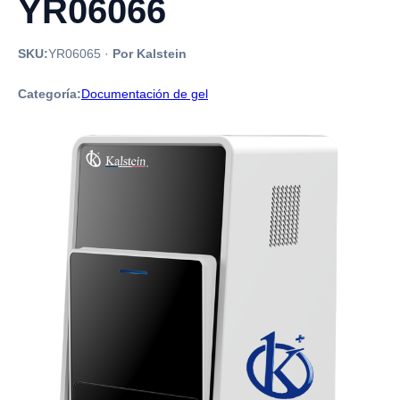
YR06066
SKU:
YR06065
·
Por Kalstein
Categoría:
Documentación de gel