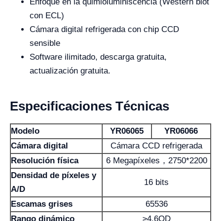
Enfoque en la quimioluminiscencia (Western blot
con ECL)
Cámara digital refrigerada con chip CCD
sensible
Software ilimitado, descarga gratuita,
actualización gratuita.
Especificaciones Técnicas
Modelo
YR06065
YR06066
Cámara digital
Cámara CCD refrigerada
Resolución física
6 Megapíxeles，2750*2200
Densidad de píxeles y
16 bits
A/D
Escamas grises
65536
Rango dinámico
≥4.6OD