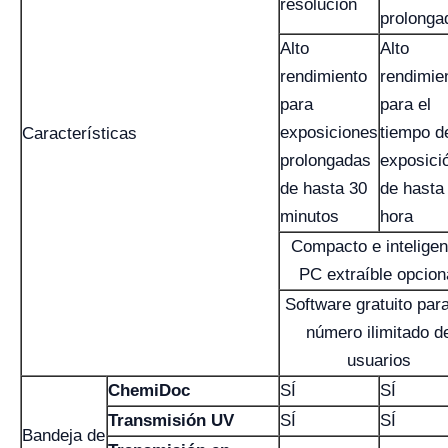
resolución
prolonga
Alto
Alto
rendimiento
rendimie
para
para el
exposiciones
tiempo d
Características
prolongadas
exposici
de hasta 30
de hasta
minutos
hora
Compacto e inteligen
PC extraíble opcion
Software gratuito par
número ilimitado d
usuarios
ChemiDoc
SÍ
SÍ
Transmisión UV
SÍ
SÍ
Bandeja de