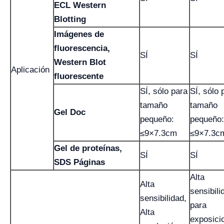
ECL Western
Blotting
Imágenes de
fluorescencia,
SÍ
SÍ
Western Blot
Aplicación
fluorescente
SÍ, sólo para
SÍ, sólo 
tamaño
tamaño
Gel Doc
pequeño:
pequeño:
≤9×7.3cm
≤9×7.3c
Gel de proteínas,
SÍ
SÍ
SDS Páginas
Alta
Alta
sensibili
sensibilidad,
para
Alta
exposici