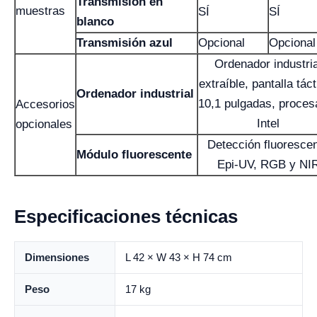
Transmisión en
muestras
SÍ
SÍ
blanco
Transmisión azul
Opcional
Opcional
Ordenador industria
extraíble, pantalla táct
Ordenador industrial
10,1 pulgadas, proces
Accesorios
Intel
opcionales
Detección fluoresce
Módulo fluorescente
Epi-UV, RGB y NI
Especificaciones técnicas
Dimensiones
L 42 × W 43 × H 74 cm
Peso
17 kg