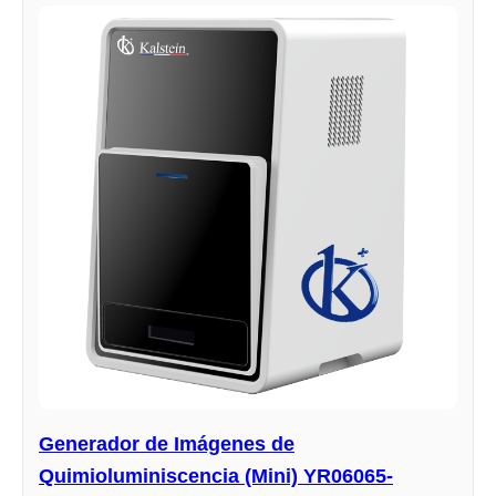
Generador de Imágenes de
Quimioluminiscencia (Mini) YR06065-