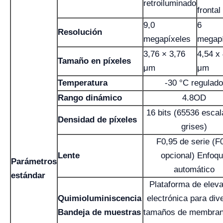
retroiluminado
frontal
9,0
6
Resolución
megapíxeles
megapí
3,76 × 3,76
4,54 x
Tamaño en píxeles
μm
μm
Temperatura
-30 °C regulado
Rango dinámico
4.8OD
16 bits (65536 escal
Densidad de píxeles
grises)
F0,95 de serie (F
Lente
opcional) Enfoq
Parámetros
automático
estándar
Plataforma de elev
Quimioluminiscencia
electrónica para div
Bandeja de muestras
tamaños de membran