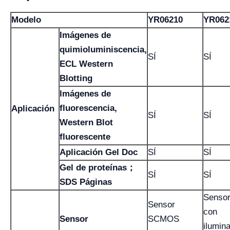
Modelo
YR06210
YR062
Imágenes de
quimioluminiscencia,
SÍ
SÍ
ECL Western
Blotting
Imágenes de
fluorescencia,
Aplicación
SÍ
SÍ
Western Blot
fluorescente
Aplicación Gel Doc
SÍ
SÍ
Gel de proteínas；
SÍ
SÍ
SDS Páginas
Senso
Sensor
con
Sensor
SCMOS
ilumin