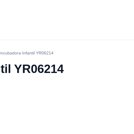
Incubadora Infantil YR06214
til YR06214