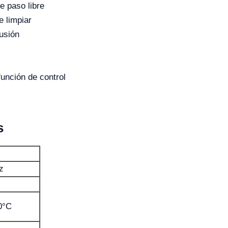
e paso libre
e limpiar
fusión
unción de control
s
z
0°C