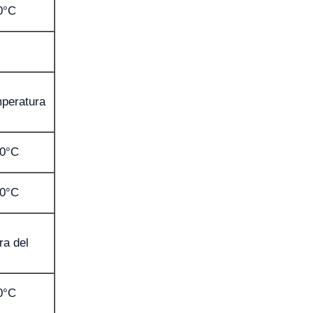
0°C
peratura
,0°C
,0°C
ra del
0°C