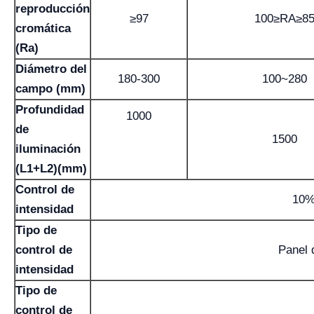
reproducción
≥97
100≥RA≥8
cromática
(Ra)
Diámetro del
180-300
100~280
campo (mm)
Profundidad
1000
de
1500
iluminación
(L1+L2)(mm)
Control de
10%
intensidad
Tipo de
control de
Panel 
intensidad
Tipo de
control de