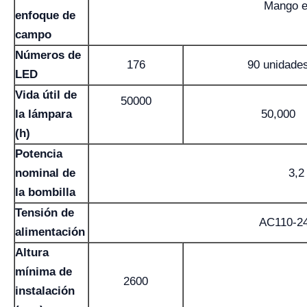
Mango es
enfoque de
campo
Números de
176
90 unidade
LED
Vida útil de
50000
la lámpara
50,000
(h)
Potencia
nominal de
3,2
la bombilla
Tensión de
AC110-2
alimentación
Altura
mínima de
2600
instalación