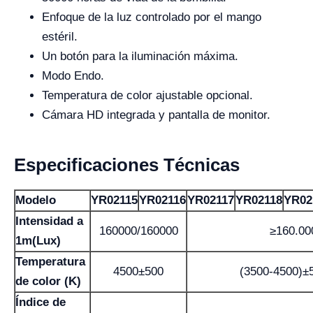
Enfoque de la luz controlado por el mango
estéril.
Un botón para la iluminación máxima.
Modo Endo.
Temperatura de color ajustable opcional.
Cámara HD integrada y pantalla de monitor.
Especificaciones Técnicas
Modelo
YR02115
YR02116
YR02117
YR02118
YR02
Intensidad a
160000/160000
≥160.00
1m(Lux)
Temperatura
4500±500
(3500-4500)±
de color (K)
Índice de