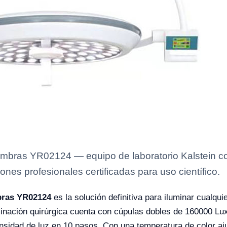
bras YR02124 — equipo de laboratorio Kalstein con
ones profesionales certificadas para uso científico.
bras YR02124
es la solución definitiva para iluminar cualqu
nación quirúrgica cuenta con cúpulas dobles de 160000 Lux,
ensidad de luz en 10 pasos. Con una temperatura de color aju