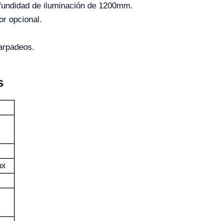
ofundidad de iluminación de 1200mm.
r opcional.
arpadeos.
s
ux