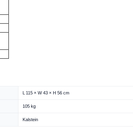
L 115 × W 43 × H 56 cm
105 kg
Kalstein