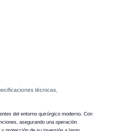
cificaciones técnicas,
ntes del entorno quirúrgico moderno. Con
funciones, asegurando una operación
d y protección de su inversión a largo