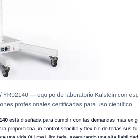
YR02140 — equipo de laboratorio Kalstein con espe
ones profesionales certificadas para uso científico.
140
está diseñada para cumplir con las demandas más exige
ara proporciona un control sencillo y flexible de todas sus 
e una vida útil casi ilimitada, asegurando una alta fiabilida