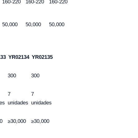
160-220
160-220
160-220
50,000
50,000
50,000
33
YR02134
YR02135
300
300
7
7
es
unidades
unidades
0
≥30,000
≥30,000