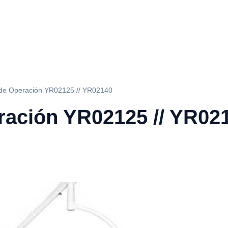
de Operación YR02125 // YR02140
ación YR02125 // YR02