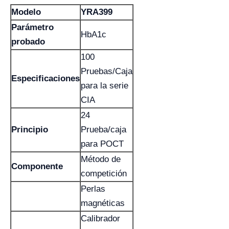
Modelo
YRA399
Parámetro
HbA1c
probado
100
Pruebas/Caja
Especificaciones
para la serie
CIA
24
Principio
Prueba/caja
para POCT
Método de
Componente
competición
Perlas
magnéticas
Calibrador