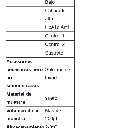
Bajo
Calibrador
alto
HbA1c Anti
Control 1
Control 2
Sustrato
Accesorios
necesarios pero
Solución de
no
lavado
suministrados
Material de
suero
muestra
Volumen de la
Más de
muestra
200μL
Almacenamiento
2-8°C