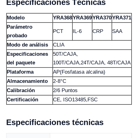
Especificaciones Técnicas
Modelo
YRA368
YRA369
YRA370
YRA371
Parámetro
PCT
IL-6
CRP
SAA
probado
Modo de análisis
CLIA
Especificaciones
50T/CAJA,
del paquete
100T/CAJA,24T/CAJA, 48T/CAJA
Plataforma
AP(Fosfatasa alcalina)
Almacenamiento
2-8°C
Calibración
2/6 Puntos
Certificación
CE, ISO13485,FSC
Especificaciones técnicas