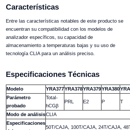
Características
Entre las características notables de este producto se
encuentran su compatibilidad con los modelos de
analizador específicos, su capacidad de
almacenamiento a temperaturas bajas y su uso de
tecnología CLIA para un análisis preciso.
Especificaciones Técnicas
Modelo
YRA377
YRA378
YRA379
YRA380
YRA
Parámetro
Total-
PRL
E2
P
T
probado
hCGβ
Modo de análisis
CLIA
Especificaciones
50T/CAJA, 100T/CAJA, 24T/CAJA, 4