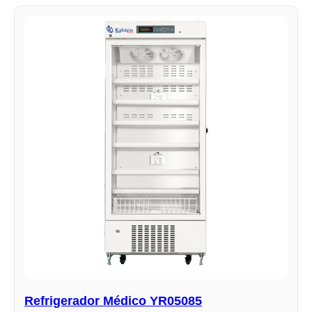
Refrigerador Médico YR05085