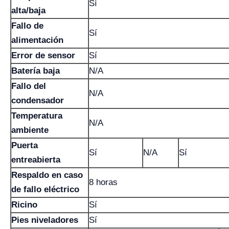
Sí
alta/baja
Fallo de
Sí
alimentación
Error de sensor
Sí
Batería baja
N/A
Fallo del
N/A
condensador
Temperatura
N/A
ambiente
Puerta
Sí
N/A
Sí
entreabierta
Respaldo en caso
8 horas
de fallo eléctrico
Ricino
Sí
Pies niveladores
Sí