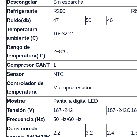
Descongelar
Sin escarcha
Refrigerante
R290
R
Ruido(db)
47
50
46
Temperatura
10~32°C
ambiente (C)
Rango de
2~8°C
temperatura( C)
Compresor CANT
1
Sensor
NTC
Controlador de
Microprocesador
temperatura
Mostrar
Pantalla digital LED
Tensión (V)
187~242
187~242C
18
Frecuencia (Hz)
50 Hz/60 Hz
Consumo de
2.2
3.2
2.4
1.