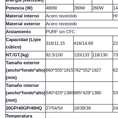
energía (kWh/24h)
Potencia (W)
480W
280W
260W
1
Material interno
Acero revestido
H
Material exterior
Acero revestido
Aislamiento
PURF sin CFC
Capacidad (L/pie
316/11.15
416/14.69
22
cúbico)
NT./GT.(kg)
92.5/100
120/133
118/130
73
Tamaño exterior
(ancho*fondo*alto)
660*555*1915
782*552*1927
62
(mm)
Tamaño interior
(ancho*fondo*alto)
540*425*1380
685*429*1380
53
(mm)
20GP/40GP/40HQ
27/54/54
18/39/39
24
Temperatura