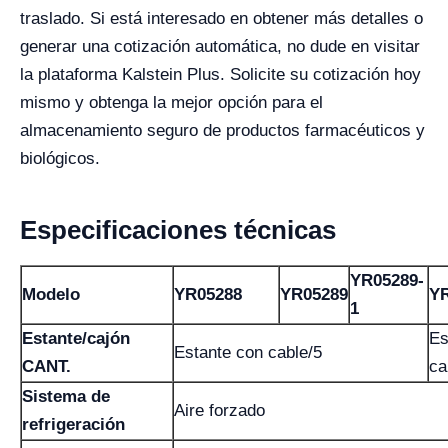
traslado. Si está interesado en obtener más detalles o
generar una cotización automática, no dude en visitar
la plataforma Kalstein Plus. Solicite su cotización hoy
mismo y obtenga la mejor opción para el
almacenamiento seguro de productos farmacéuticos y
biológicos.
Especificaciones técnicas
YR05289-
Modelo
YR05288
YR05289
YR
1
Estante/cajón
Es
Estante con cable/5
CANT.
ca
Sistema de
Aire forzado
refrigeración