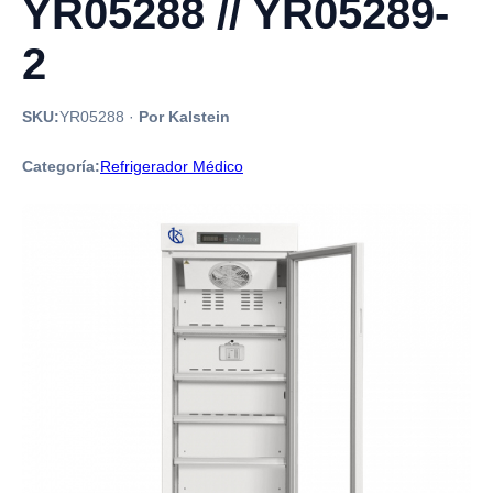
YR05288 // YR05289-
2
SKU:
YR05288
·
Por Kalstein
Categoría:
Refrigerador Médico