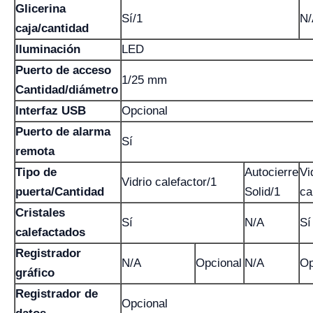
Glicerina
Sí/1
N/
caja/cantidad
Iluminación
LED
Puerto de acceso
1/25 mm
Cantidad/diámetro
Interfaz USB
Opcional
Puerto de alarma
Sí
remota
Tipo de
Autocierre
Vi
Vidrio calefactor/1
puerta/Cantidad
Solid/1
ca
Cristales
Sí
N/A
Sí
calefactados
Registrador
N/A
Opcional
N/A
Op
gráfico
Registrador de
Opcional