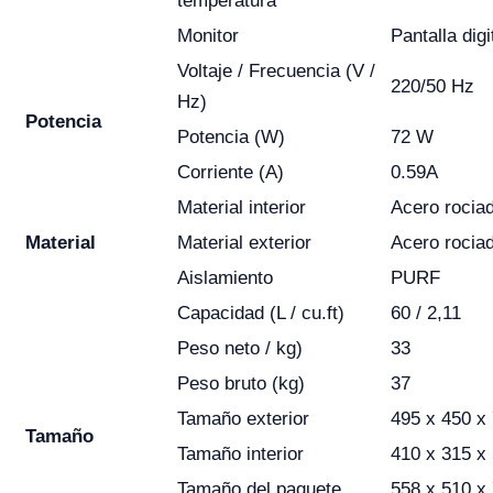
temperatura
Monitor
Pantalla digi
Voltaje / Frecuencia (V /
220/50 Hz
Hz)
Potencia
Potencia (W)
72 W
Corriente (A)
0.59A
Material interior
Acero rociad
Material
Material exterior
Acero rociad
Aislamiento
PURF
Capacidad (L / cu.ft)
60 / 2,11
Peso neto / kg)
33
Peso bruto (kg)
37
Tamaño exterior
495 x 450 x
Tamaño
Tamaño interior
410 x 315 x
Tamaño del paquete
558 x 510 x