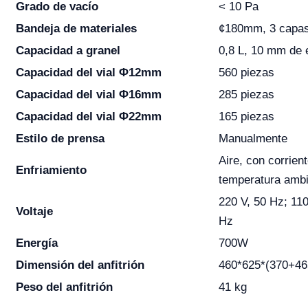
Grado de vacío
< 10 Pa
Bandeja de materiales
¢180mm, 3 capa
Capacidad a granel
0,8 L, 10 mm de 
Capacidad del vial Φ12mm
560 piezas
Capacidad del vial Φ16mm
285 piezas
Capacidad del vial Φ22mm
165 piezas
Estilo de prensa
Manualmente
Aire, con corrient
Enfriamiento
temperatura amb
220 V, 50 Hz; 110
Voltaje
Hz
Energía
700W
Dimensión del anfitrión
460*625*(370+465
Peso del anfitrión
41 kg