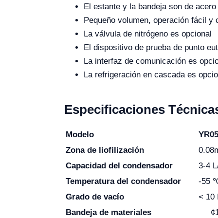
El estante y la bandeja son de acero
Pequeño volumen, operación fácil y 
La válvula de nitrógeno es opcional
El dispositivo de prueba de punto eu
La interfaz de comunicación es opci
La refrigeración en cascada es opcio
Especificaciones Técnica
Modelo
YR05
Zona de liofilización
0.08
Capacidad del condensador
3-4 L
Temperatura del condensador
-55 ℃
Grado de vacío
< 10
Bandeja de materiales
¢18