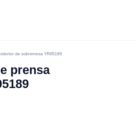
n colector de sobremesa YR05189
de prensa
05189