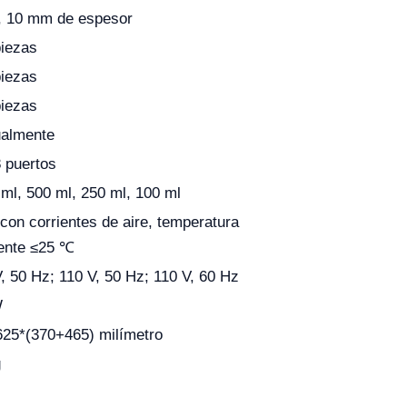
L, 10 mm de espesor
piezas
piezas
piezas
almente
 puertos
ml, 500 ml, 250 ml, 100 ml
 con corrientes de aire, temperatura
ente ≤25 ℃
, 50 Hz; 110 V, 50 Hz; 110 V, 60 Hz
W
625*(370+465) milímetro
g