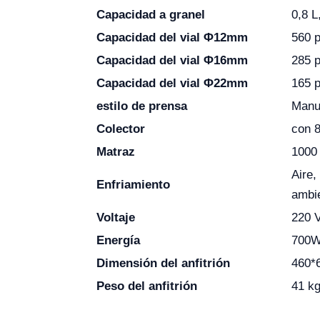
Capacidad a granel
0,8 
Capacidad del vial Φ12mm
560 
Capacidad del vial Φ16mm
285 
Capacidad del vial Φ22mm
165 
estilo de prensa
Manu
Colector
con 8
Matraz
1000 
Aire,
Enfriamiento
ambi
Voltaje
220 V
Energía
700
Dimensión del anfitrión
460*
Peso del anfitrión
41 k