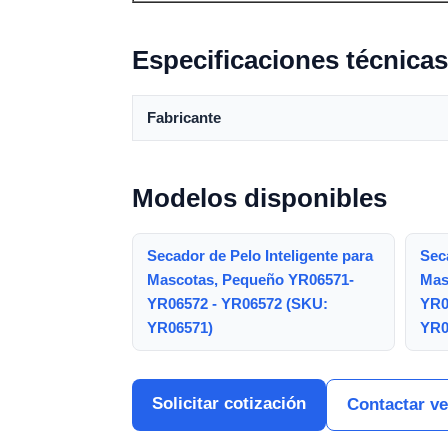
Especificaciones técnicas
Fabricante
Modelos disponibles
Secador de Pelo Inteligente para
Seca
Mascotas, Pequeño YR06571-
Mas
YR06572 - YR06572 (SKU:
YR0
YR06571)
YR0
Solicitar cotización
Contactar v