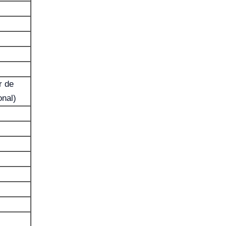
r de
onal)