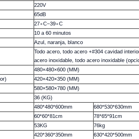
220V
65dB
27∘C−39∘C
10 a 60 minutos
Azul, naranja, blanco
Todo acero, todo acero +#304 cavidad interio
acero inoxidable, todo acero inoxidable (opci
480×480×600 (MM)
or)
420×420×350 (MM)
580×580×780 (MM)
36 (KG)
480*480*600mm
680*530*630mm
60*60*81cm
78*65*91cm
53KG
76kg
420*360*350mm
630*420*500mm