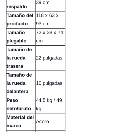
39 cm
respaldo
Tamaño del
118 x 63 x
producto
93 cm
Tamaño
72 x 38 x 74
plegable
cm
Tamaño de
la rueda
22 pulgadas
trasera
Tamaño de
la rueda
10 pulgadas
delantera
Peso
44,5 kg / 49
neto/bruto
kg
Material del
Acero
marco