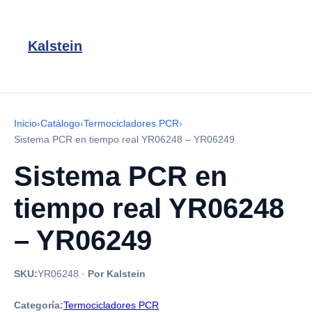
Kalstein
Inicio
›
Catálogo
›
Termocicladores PCR
›
Sistema PCR en tiempo real YR06248 – YR06249
Sistema PCR en
tiempo real YR06248
– YR06249
SKU:
YR06248
·
Por Kalstein
Categoría:
Termocicladores PCR