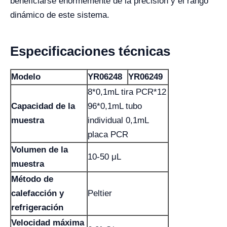
beneficiarse enormemente de la precisión y el rango
dinámico de este sistema.
Especificaciones técnicas
Modelo
YR06248
YR06249
8*0,1mL tira PCR*12
Capacidad de la
96*0,1mL tubo
muestra
individual 0,1mL
placa PCR
Volumen de la
10-50 μL
muestra
Método de
calefacción y
Peltier
refrigeración
Velocidad máxima