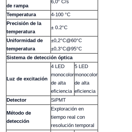
6,0° C/s
de rampa
Temperatura
4-100 °C
Precisión de la
± 0.2°C
temperatura
Uniformidad de
±0,2°C@60°C
temperatura
±0,3°C@95°C
Sistema de detección óptica
4 LED
5 LED
monocolor
monocolor
Luz de excitación
de alta
de alta
eficiencia
eficiencia
Detector
SiPMT
Exploración en
Método de
tiempo real con
detección
resolución temporal