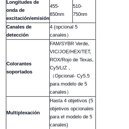
Longitudes de
455-
510-
onda de
650nm
750nm
excitación/emisión
Canales de
4 (opcional 5
detección
canales）
FAM/SYBR Verde,
VIC/JOE/HEX/TET,
ROX/Rojo de Texas,
Colorantes
Cy5/LIZ，
soportados
（Opcional- Cy5.5
para modelo de 5
canales）
Hasta 4 objetivos (5
objetivos opcionales
Multiplexación
para el modelo de 5
canales)