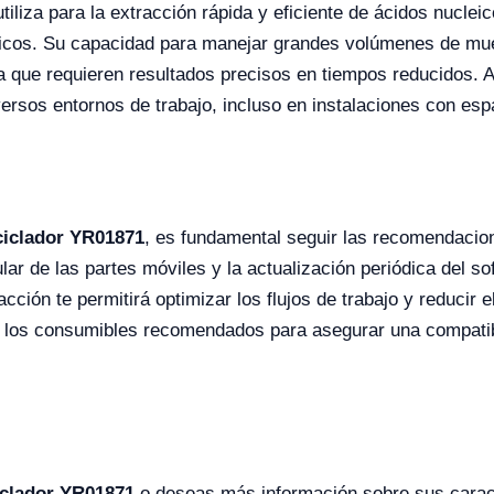
tiliza para la extracción rápida y eficiente de ácidos nuclei
icos. Su capacidad para manejar grandes volúmenes de mue
da que requieren resultados precisos en tiempos reducidos.
versos entornos de trabajo, incluso en instalaciones con espa
iclador YR01871
, es fundamental seguir las recomendacio
gular de las partes móviles y la actualización periódica del
cción te permitirá optimizar los flujos de trabajo y reducir 
 los consumibles recomendados para asegurar una compatibil
clador YR01871
o deseas más información sobre sus caract