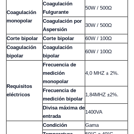
Coagulación
50W / 500Ω
Fulgurante
Coagulación
monopolar
Coagulación por
30W / 500Ω
Aspersión
Corte bipolar
Corte bipolar
60W / 100Ω
Coagulación
Coagulación
60W / 100Ω
bipolar
bipolar
Frecuencia de
medición
4,0 MHZ ± 2%.
monopolar
Requisitos
Frecuencia de
eléctricos
1,84MHZ ±2%.
medición bipolar
Divisa máxima de
1400VA
entrada
Condición
Gama