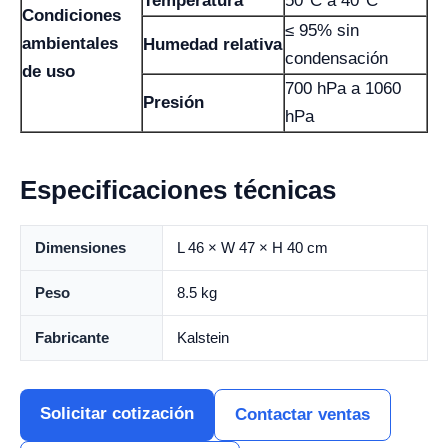
Temperatura
50°C a 40°C
Condiciones
≤ 95% sin
ambientales
Humedad relativa
condensación
de uso
700 hPa a 1060
Presión
hPa
Especificaciones técnicas
Dimensiones
L 46 × W 47 × H 40 cm
Peso
8.5 kg
Fabricante
Kalstein
Solicitar cotización
Contactar ventas