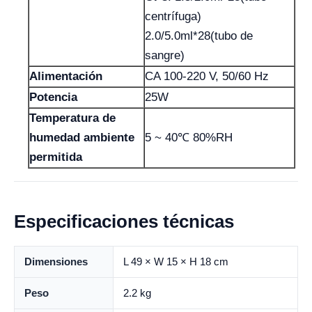
centrífuga)
2.0/5.0ml*28(tubo de
sangre)
Alimentación
CA 100-220 V, 50/60 Hz
Potencia
25W
Temperatura de
humedad ambiente
5 ~ 40℃ 80%RH
permitida
Especificaciones técnicas
Dimensiones
L 49 × W 15 × H 18 cm
Peso
2.2 kg