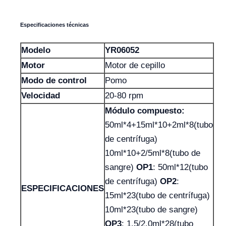
Especificaciones técnicas
Modelo
YR06052
Motor
Motor de cepillo
Modo de control
Pomo
Velocidad
20-80 rpm
Módulo compuesto:
50ml*4+15ml*10+2ml*8(tubo
de centrífuga)
10ml*10+2/5ml*8(tubo de
sangre)
OP1
: 50ml*12(tubo
de centrífuga)
OP2
:
ESPECIFICACIONES
15ml*23(tubo de centrífuga)
10ml*23(tubo de sangre)
OP3
: 1.5/2.0ml*28(tubo