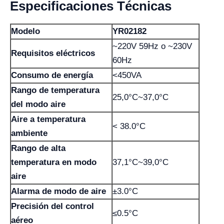
Especificaciones Técnicas
Modelo
YR02182
~220V 59Hz o ~230V
Requisitos eléctricos
60Hz
Consumo de energía
<450VA
Rango de temperatura
25,0°C~37,0°C
del modo aire
Aire a temperatura
< 38.0°C
ambiente
Rango de alta
temperatura en modo
37,1°C~39,0°C
aire
Alarma de modo de aire
±3.0°C
Precisión del control
≤0.5°C
aéreo