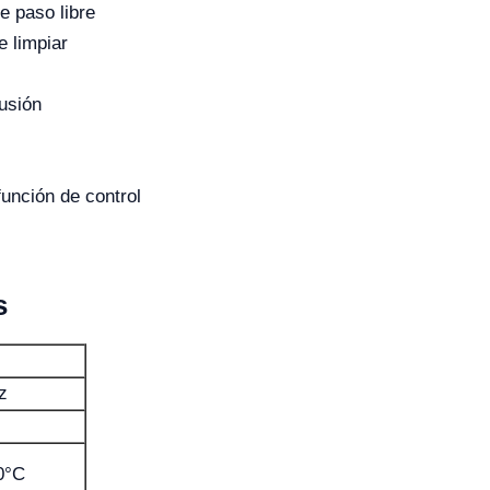
e paso libre
e limpiar
fusión
unción de control
s
z
0°C