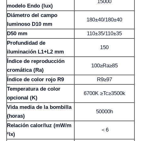
15000
modelo Endo (lux)
Diámetro del campo
180±40/180±40
luminoso D10 mm
D50 mm
110±35/110±35
Profundidad de
150
iluminación L1+L2 mm
Índice de reproducción
100≥Ra≥85
cromática (Ra)
Índice de color rojo R9
R9≥97
Temperatura de color
6700K ≥Tc≥3500k
opcional (K)
Vida media de la bombilla
50000h
(horas)
Relación calor/luz (mW/m
＜6
²lx)