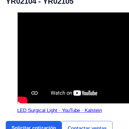
YR02104 - YR02105
LED Surgical Light · YouTube · Kalstein
Solicitar cotización
Contactar ventas