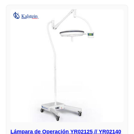
Lámpara de Operación YR02125 // YR02140