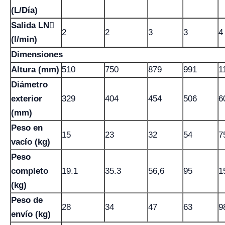
(L/Día)
Salida LN
2
2
3
3
4
(l/min)
Dimensiones
Altura (mm)
510
750
879
991
1
Diámetro
exterior
329
404
454
506
6
(mm)
Peso en
15
23
32
54
7
vacío (kg)
Peso
completo
19.1
35.3
56,6
95
1
(kg)
Peso de
28
34
47
63
9
envío (kg)