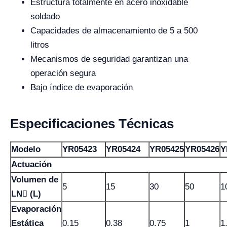
Estructura totalmente en acero inoxidable
soldado
Capacidades de almacenamiento de 5 a 500
litros
Mecanismos de seguridad garantizan una
operación segura
Bajo índice de evaporación
Especificaciones Técnicas
Modelo
YR05423
YR05424
YR05425
YR05426
Y
Actuación
Volumen de
5
15
30
50
1
LN (L)
Evaporación
Estática
0.15
0.38
0.75
1
1