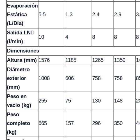
Evaporación
Estática
5.5
1.3
2.4
2.9
3
(L/Día)
Salida LN
10
4
8
8
8
(l/min)
Dimensiones
Altura (mm)
1576
1185
1265
1350
1
Diámetro
exterior
1008
606
758
758
8
(mm)
Peso en
255
75
130
148
2
vacío (kg)
Peso
completo
665
157
296
350
4
(kg)