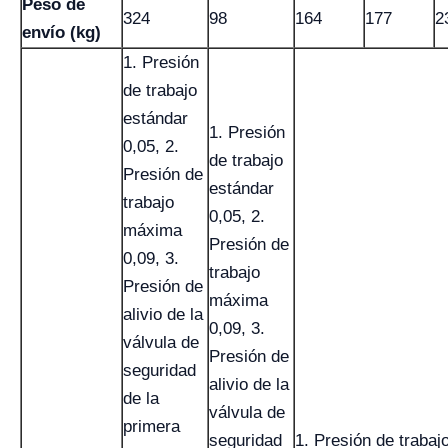
Peso de
324
98
164
177
2
envío (kg)
1. Presión
de trabajo
estándar
1. Presión
0,05, 2.
de trabajo
Presión de
estándar
trabajo
0,05, 2.
máxima
Presión de
0,09, 3.
trabajo
Presión de
máxima
alivio de la
0,09, 3.
válvula de
Presión de
seguridad
alivio de la
de la
válvula de
primera
seguridad
1. Presión de trabaj