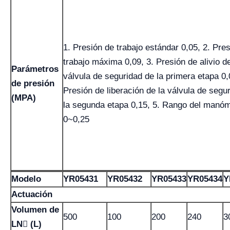
1. Presión de trabajo estándar 0,05, 2. Pre
trabajo máxima 0,09, 3. Presión de alivio de
Parámetros
válvula de seguridad de la primera etapa 0,
de presión
Presión de liberación de la válvula de segu
(MPA)
la segunda etapa 0,15, 5. Rango del manó
0~0,25
Modelo
YR05431
YR05432
YR05433
YR05434
Y
Actuación
Volumen de
500
100
200
240
3
LN (L)