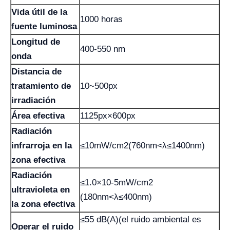
Vida útil de la
1000 horas
fuente luminosa
Longitud de
400-550 nm
onda
Distancia de
tratamiento de
10~500px
irradiación
Área efectiva
1125px×600px
Radiación
infrarroja en la
≤10mW/cm2(760nm<λ≤1400nm)
zona efectiva
Radiación
≤1.0×10-5mW/cm2
ultravioleta en
(180nm<λ≤400nm)
la zona efectiva
≤55 dB(A)(el ruido ambiental es
Operar el ruido