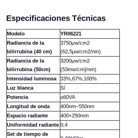
Especificaciones Técnicas
Modelo
YR06221
Radiancia de la
3750μw/cm2
bilirrubina (40 cm)
(62,5μw/cm2/nm)
Radiancia de la
3200μw/cm2
bilirrubina (50cm)
(53mw/cm]/nm)
Intensidad luminosa
33%,67%,100%
Luz blanca
Sí
Potencia
≤60VA
Longitud de onda
400nm~550nm
Espacio radiante
400×250mm
Uniformidad radiante
0,4
Set de tiempo de