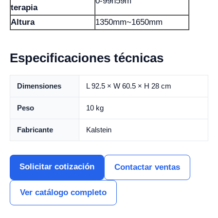
0-99h59m
terapia
Altura
1350mm~1650mm
Especificaciones técnicas
Dimensiones
L 92.5 × W 60.5 × H 28 cm
Peso
10 kg
Fabricante
Kalstein
Solicitar cotización
Contactar ventas
Ver catálogo completo