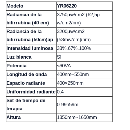
Modelo
YR06220
Radiancia de la
3750μw/cm2 (62,5μ
bilirrubina (40 cm)
w/cm2/nm)
Radiancia de la
3200μw/cm2
bilirrubina (50cm)ap
(53mw/cm]/nm)
Intensidad luminosa
33%,67%,100%
Luz blanca
Sí
Potencia
≤60VA
Longitud de onda
400nm~550nm
Espacio radiante
400×250mm
Uniformidad radiante
0,4
Set de tiempo de
0-99h59m
terapia
Altura
1350mm~1650mm