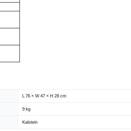
L 76 × W 47 × H 28 cm
9 kg
Kalstein