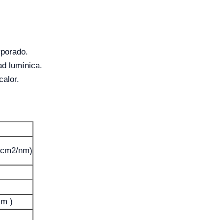
rporado.
ad lumínica.
calor.
/cm2/nm)
mm )