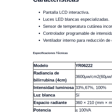
Pantalla LCD interactiva.
Luces LED blancas especializadas.
Sensor de temperatura cutánea inco
Controlador programable de intensid
Ventilador interno para reducción de 
Especificaciones Técnicas
Modelo
YR06222
Radiancia de
3600μw/cm2(60μw
bilirrubina (4cm)
Intensidad luminosa
33%,67%, 100%
Luz blanca
Sí
Espacio radiante
360 × 210 (mm × 
Potencia
≤ 100VA