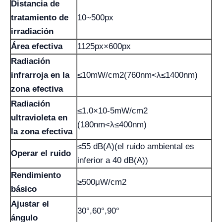
Distancia de
tratamiento de
10~500px
irradiación
Área efectiva
1125px×600px
Radiación
infrarroja en la
≤10mW/cm2(760nm<λ≤1400nm)
zona efectiva
Radiación
≤1.0×10-5mW/cm2
ultravioleta en
(180nm<λ≤400nm)
la zona efectiva
≤55 dB(A)(el ruido ambiental es
Operar el ruido
inferior a 40 dB(A))
Rendimiento
≥500μW/cm2
básico
Ajustar el
30°,60°,90°
ángulo