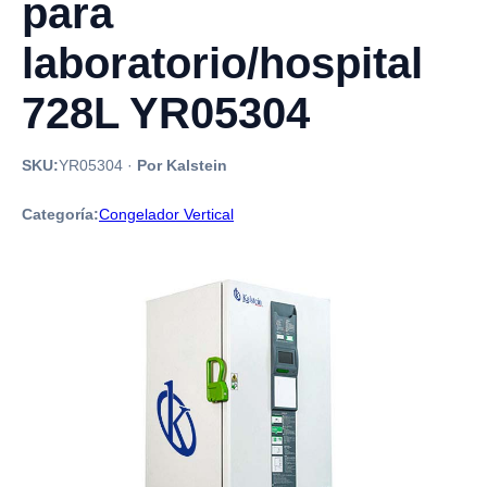
para
laboratorio/hospital
728L YR05304
SKU:
YR05304
·
Por Kalstein
Categoría:
Congelador Vertical