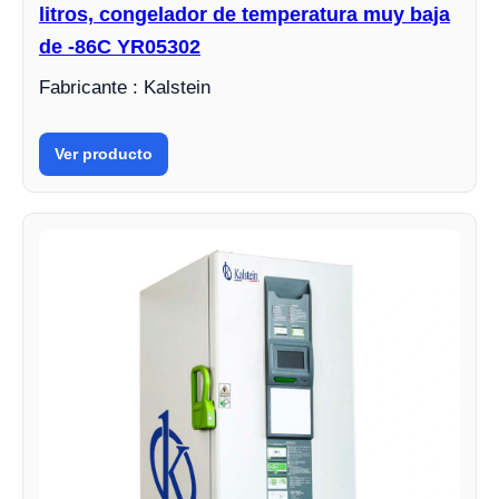
litros, congelador de temperatura muy baja
de -86C YR05302
Fabricante : Kalstein
Ver producto