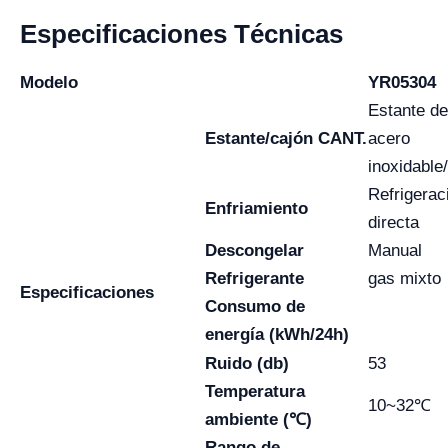
Especificaciones Técnicas
Modelo
YR05304
Estante de
Estante/cajón CANT.
acero
inoxidable
Refrigerac
Enfriamiento
directa
Descongelar
Manual
Refrigerante
gas mixto
Especificaciones
Consumo de
energía (kWh/24h)
Ruido (db)
53
Temperatura
10~32℃
ambiente (℃)
Rango de