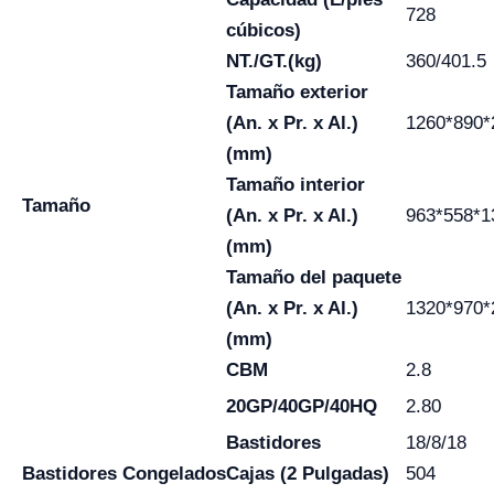
728
cúbicos)
NT./GT.(kg)
360/401.5
Tamaño exterior
(An. x Pr. x Al.)
1260*890*
(mm)
Tamaño interior
Tamaño
(An. x Pr. x Al.)
963*558*1
(mm)
Tamaño del paquete
(An. x Pr. x Al.)
1320*970*
(mm)
CBM
2.8
20GP/40GP/40HQ
2.80
Bastidores
18/8/18
Bastidores
Congelados
Cajas (2 Pulgadas)
504