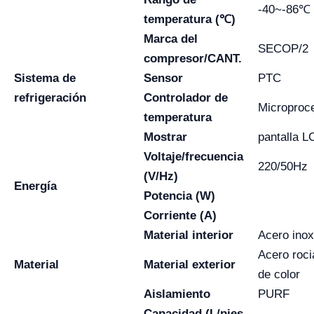
-40~-86℃
temperatura (℃)
Marca del
SECOP/2
compresor/CANT.
Sistema de
Sensor
PTC
refrigeración
Controlador de
Microproc
temperatura
Mostrar
pantalla L
Voltaje/frecuencia
220/50Hz
(V/Hz)
Energía
Potencia (W)
Corriente (A)
Material interior
Acero inox
Acero roci
Material
Material exterior
de color
Aislamiento
PURF
Capacidad (L/pies